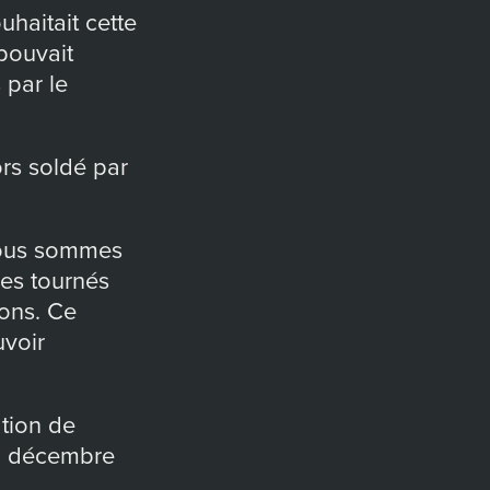
uhaitait cette
pouvait
 par le
ors soldé par
nous sommes
es tournés
ons. Ce
uvoir
ation de
09 décembre