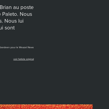
’Brian au poste
e Paleto. Nous
. Nous lui
ui sont
Aberdeen pour le Weazel News
voir l'article original