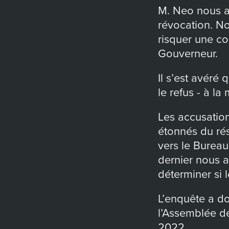
M. Neo nous a 
révocation. No
risquer une c
Gouverneur.
Il s’est avéré
le refus - à la
Les accusatio
étonnés du ré
vers le Burea
dernier nous 
déterminer si 
L’enquête a do
l’Assemblée d
2022.