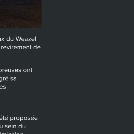
aux du Weazel
e revirement de
 preuves ont
gré sa
des
s
 été proposée
au sein du